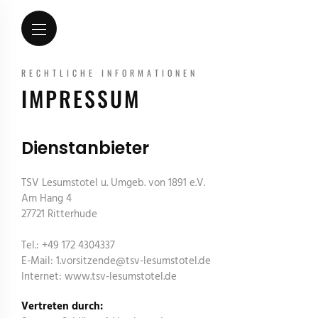
RECHTLICHE INFORMATIONEN
IMPRESSUM
Dienstanbieter
TSV Lesumstotel u. Umgeb. von 1891 e.V.
Am Hang 4
27721 Ritterhude
Tel.: +49 172 4304337
E-Mail: 1.vorsitzende
@
tsv-lesumstotel.de
Internet: www.tsv-lesumstotel.de
Vertreten durch: